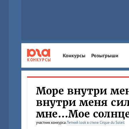
Конкурсы
Розыгрыши
КОНКУРСЫ
Море внутри мен
внутри меня сил
мне...Мое солнце
участник конкурса
Летний look в стиле Cirque du Soleil