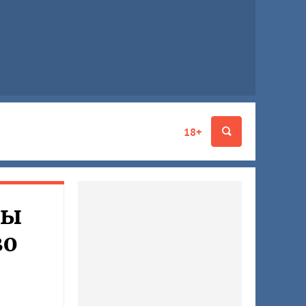
18+
ны
во