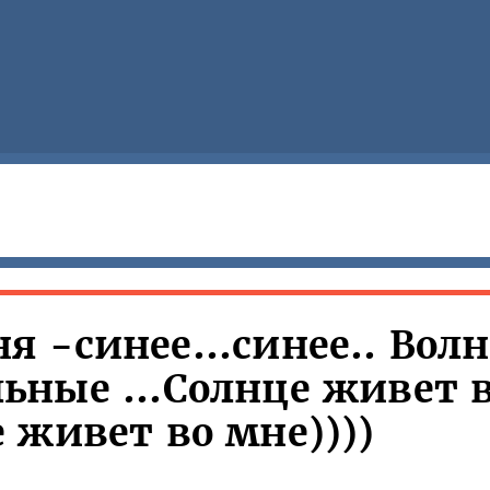
я -синее...синее.. Вол
ьные ...Солнце живет 
 живет во мне))))