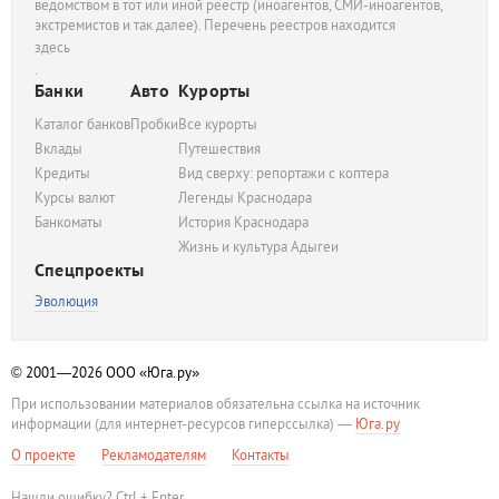
ведомством в тот или иной реестр (иноагентов, СМИ-иноагентов,
экстремистов и так далее). Перечень реестров находится
здесь
.
Банки
Авто
Курорты
Каталог банков
Пробки
Все курорты
Вклады
Путешествия
Кредиты
Вид сверху: репортажи с коптера
Курсы валют
Легенды Краснодара
Банкоматы
История Краснодара
Жизнь и культура Адыгеи
Спецпроекты
Эволюция
© 2001—2026
ООО «Юга.ру»
При использовании материалов обязательна ссылка на источник
информации (для интернет-ресурсов гиперссылка) —
Юга.ру
О проекте
Рекламодателям
Контакты
Нашли ошибку? Ctrl + Enter