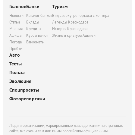
Главное
Банки
Туризм
Новости
Каталог банков
Вид сверху: репортажи с коптера
Статьи
Вклады
Легенды Краснодара
Мнения
Кредиты
История Краснодара
Афиша
Курсы валют
Жизнь и культура Адыгеи
Погода
Банкоматы
Пробки
Авто
Тесты
Польза
Эволюция
Спецпроекты
Фоторепортажи
Люди и организации, маркированные «звездочками» на страницах
сайта, включены тем или иным российским официальным