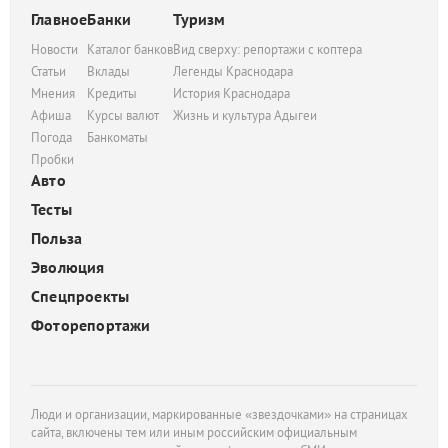
Главное
Банки
Туризм
Новости
Каталог банков
Вид сверху: репортажи с коптера
Статьи
Вклады
Легенды Краснодара
Мнения
Кредиты
История Краснодара
Афиша
Курсы валют
Жизнь и культура Адыгеи
Погода
Банкоматы
Пробки
Авто
Тесты
Польза
Эволюция
Спецпроекты
Фоторепортажи
Люди и организации, маркированные «звездочками» на страницах
сайта, включены тем или иным российским официальным