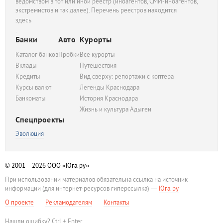
ведомством в тот или иной реестр (иноагентов, СМИ-иноагентов,
экстремистов и так далее). Перечень реестров находится
здесь
.
Банки
Авто
Курорты
Каталог банков
Пробки
Все курорты
Вклады
Путешествия
Кредиты
Вид сверху: репортажи с коптера
Курсы валют
Легенды Краснодара
Банкоматы
История Краснодара
Жизнь и культура Адыгеи
Спецпроекты
Эволюция
© 2001—2026
ООО «Юга.ру»
При использовании материалов обязательна ссылка на источник
информации (для интернет-ресурсов гиперссылка) —
Юга.ру
О проекте
Рекламодателям
Контакты
Нашли ошибку? Ctrl + Enter